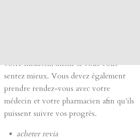
consommerez des drogues.
Il est important de prendre Revia
exactement comme prescrit par votre
médecin - vous ne pouvez pas arrêter
de le prendre sans en parler d'abord à
votre médecin, même si vous vous
sentez mieux. Vous devez également
prendre rendez-vous avec votre
médecin et votre pharmacien afin qu'ils
puissent suivre vos progrès.
acheter revia