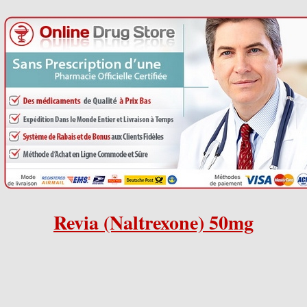
Revia
Naltrexone revia
acheter
Acheter Revia en ligne. Achetez Revia
(Naltrexone) à bas prix et sans
ordonnance.
Si vous avez besoin de Revia, nous
Revia (Naltrexone) 50mg
pouvons vous aider à l'obtenir
rapidement et facilement. Nous
travaillons avec des pharmacies de